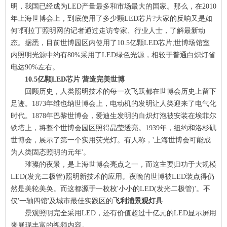
明，我国已经成为LED产量最多和市场最大的国家。那么，在2010
年上海世博会上，到底使用了多少颗LED芯片?大家的反响又是如
何?阿拉丁照明网的记者通过走访专家、行业人士，了解最新动
态。据悉，目前世博园区内使用了10.5亿颗LED芯片;世博场馆室
内照明光源中约有80%采用了LED绿色光源，相较于普通白炽灯省
电达90%左右。
10.5亿颗LED芯片 营造完美世博
回顾历史，人类照明技术的每一次飞跃都在世博会历史上留下
足迹。1873年维也纳世博会上，电动机的发明让人类迎来了电气化
时代。1878年巴黎世博会，爱迪生发明的白炽灯泡被安装在埃菲尔
铁塔上，将整个世博会园区照得晶莹透亮。1939年，纽约和洛杉矶
世博会，展示了第一个实用荧光灯。有人称，'上海世博会可能成
为人类固态照明的元年'。
璀璨的夜景，是上海世博会亮点之一，而这主要归功于大规模
LED(发光二极管)照明新技术的应用。夜晚的世博被LED装点得仍
然是美轮美奂。而这都源于一枚枚'小小的LED(发光二极管)'。不
仅'一轴四馆'及城市最佳实践区的
飞利浦景观灯具
景观照明完全采用LED，还有价值超过十亿元的LED显示屏用
来展现丰富的视频内容。