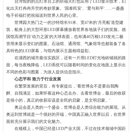
台湾馆的的点灯水台上的祈福天灯也应用了LED显示技术，幻
化出天灯冉冉升空的奇妙景象。'国泰民安'、'爱与和平'......一盏盏
电子祈福灯把祝福送到世界人民的心里。
世博园大热门之一的沙特馆长91米、宽47米的'月亮船'造型建
筑，船身上的大型环形LED屏幕播放着世界各地孩子们的笑脸。德
国馆高潮节目'动力之源'的大球表面，也布满40万根LED发光二极
管用来显示变幻的图案。石油馆、通用馆、气象馆等也都装备了各
具特色的LED屏幕，与馆内展示主题相得益彰。
在浦西的城市最佳实践区，还有一片用LED灯光地砖铺就的路
面，每当夜晚降临，LED系统可以随着时间的变化在地面上显示出
不同的色彩与图案，为游人提供信息指示。
心态平和 致力于行业发展
在繁荣发展的背后，有专家提出，'看世博会不是要自我陶
醉、自我满足，如果怀着这种心态去办、去看世博会，最后的收获
是很小的，真正的收获应该是全民的启蒙，是文明启蒙。'
奥运会是人类的一个盛会，世博会是人类综合能力的展现。从
奥运到世博就是一个很好的开端，中国真正融入世界以后，在世界
面前充分展示我们的文化魅力。
在规模上，中国已经是LED产业大国，不过在技术领域中国距