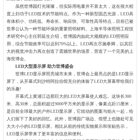
虽然世博园灯光璀璨，但实际用电量并不算太大，这在很大程
度上归功于LED技术的节能特点。作为一种新型固态光源，LED具
有体积小、功耗低、寿命长、响应快、可靠性高等特点，目前已被
世界公认为一种节能环保的重要照明材料。上海半导体照明工程技
术研究中心主任郭延生介绍，世博园内如此大规模的LED照明应
用，综合节能效率可以达到70%以上。LED再次尽施拳脚，以其巨
大的视觉冲击力再次创造了震撼世界的场景，营造了一个完美的上
海世博会。
LED大型显示屏 助力世博盛会
世博LED显示屏照亮城市未来，世博会上最亮点的是LED显示
屏了，从开幕式到沙特阿拉伯馆充分的体验了LED大屏幕带给我们
的乐趣!
开幕式上黄浦江边那巨大的LED大屏幕使人难忘。这块长300
米、高30米，总面积超过9000平方米的显示屏，像素点距15厘米，
是目前全球最大的户外LED显示屏，它炫动的图案与焰火一起，给
人们留下了美好的回忆。此外，世博园广场边、馆壁上也随处可见
大大小小的LED显示屏。相比从前的传统实物展示和张贴告示，
LED显示屏带来了更丰富的信息和便利。