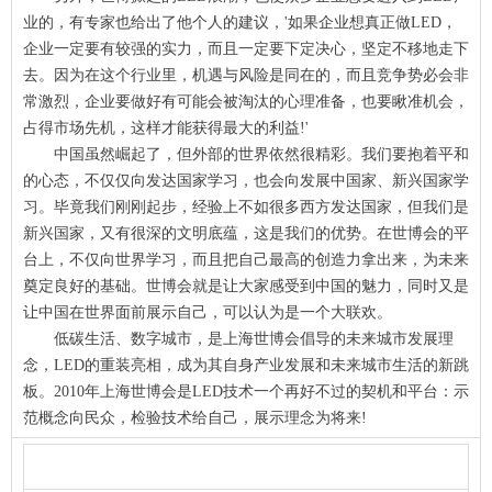
业的，有专家也给出了他个人的建议，'如果企业想真正做LED，
企业一定要有较强的实力，而且一定要下定决心，坚定不移地走下
去。因为在这个行业里，机遇与风险是同在的，而且竞争势必会非
常激烈，企业要做好有可能会被淘汰的心理准备，也要瞅准机会，
占得市场先机，这样才能获得最大的利益!'
中国虽然崛起了，但外部的世界依然很精彩。我们要抱着平和
的心态，不仅仅向发达国家学习，也会向发展中国家、新兴国家学
习。毕竟我们刚刚起步，经验上不如很多西方发达国家，但我们是
新兴国家，又有很深的文明底蕴，这是我们的优势。在世博会的平
台上，不仅向世界学习，而且把自己最高的创造力拿出来，为未来
奠定良好的基础。世博会就是让大家感受到中国的魅力，同时又是
让中国在世界面前展示自己，可以认为是一个大联欢。
低碳生活、数字城市，是上海世博会倡导的未来城市发展理
念，LED的重装亮相，成为其自身产业发展和未来城市生活的新跳
板。2010年上海世博会是LED技术一个再好不过的契机和平台：示
范概念向民众，检验技术给自己，展示理念为将来!