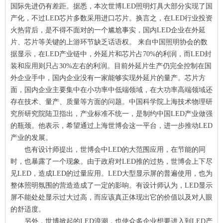
国际先进仍有差距。据悉，本次世博LED照明灯具大部分实现了国
产化，不过LED芯片多数采用进口芯片。换言之，在LED行业投资
火热背后，是不得不面对的一个尴尬事实，国内LED企业在外延
片、芯片等关键的上游环节缺乏话语权。 来自中国照明协会的数
据显示，在LED产业链中，外延片和芯片占70%的利润，而LED封
装和应用则只占30%左右的利润。目前外延片生产仍完全控制在国
外企业手中，国内企业没有一家能够实现外延片的量产。芯片方
面，国内企业主要集中在小功率中低端领域，在大功率高端领域还
存在技术、量产、质量等方面的问题。中国科学院上海技术物理研
究所研究院陆卫指出，产业标准不统一，是制约中国LED产业做强
的瓶颈。他表示，希望通过上海世博会这一平台，进一步推动LED
产业的发展。
也有设计师提出，世博会中LED的大范围应用，在节能的同
时，也暴露了一个现象。由于政府对LED推的过热，世博会上下尽
见LED，造成LED的过量应用。LED大型显示屏的普遍使用，也为
整体照明氛围的营造造成了一定的影响。有设计师认为，LED显示
屏不能处处显示过大过高，而应该真正体现出它的价值以及对人眼
的舒适度。
另外，世博掀起的LED浪潮，也使众多企业想要进入到LED产