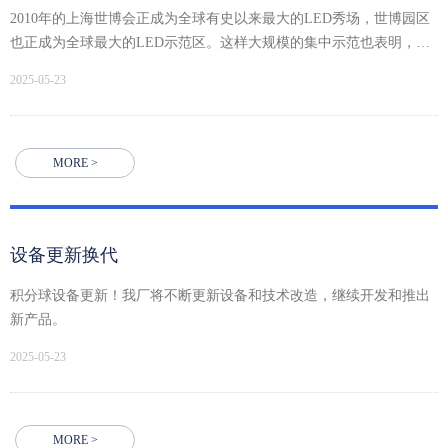
2010年的上海世博会正成为全球有史以来最大的LED秀场，世博园区
也正成为全球最大的LED示范区。这样大规模的集中示范也表明，我
国已经成为LED产量最多和市场最大的国家。那么，在2010年上海世
2025-05-23
博会上，到底使用了多少颗LED芯片?大家的反响又是如何?阿拉丁照
明网的记者通过走访专家、行业人士，了解最新动态。据悉，目前世
博园区内使用了10.5亿颗LED芯片;世博场馆室内照明光源中约有80%
采用了LED绿色光源，相较于普通白炽灯省电达90%左右。
MORE >
设备更新换代
积分球设备更新！我厂将不断更新设备和技术改造，继续开发和推出
新产品。
2025-05-23
MORE >