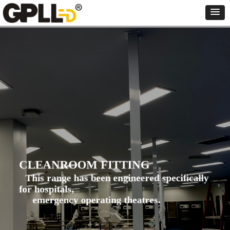
CLEANROOM FITTING
This range has been engineered specifically
for hospitals,
emergency operating theatres.